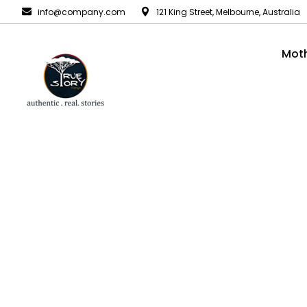
info@company.com
121 King Street, Melbourne, Australia
Moth