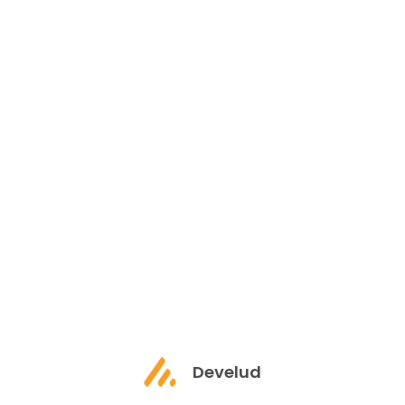
Telecoms Industry
Home
Case Studies
Telecoms Industry
Develud