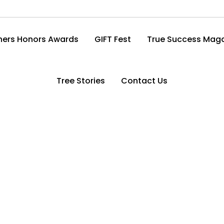
ers Honors Awards
GIFT Fest
True Success Mag
Tree Stories
Contact Us